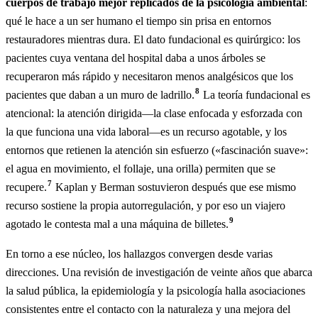
cuerpos de trabajo mejor replicados de la psicología ambiental
:
qué le hace a un ser humano el tiempo sin prisa en entornos
restauradores mientras dura. El dato fundacional es quirúrgico: los
pacientes cuya ventana del hospital daba a unos árboles se
recuperaron más rápido y necesitaron menos analgésicos que los
8
pacientes que daban a un muro de ladrillo.
La teoría fundacional es
atencional: la atención dirigida—la clase enfocada y esforzada con
la que funciona una vida laboral—es un recurso agotable, y los
entornos que retienen la atención sin esfuerzo («fascinación suave»:
el agua en movimiento, el follaje, una orilla) permiten que se
7
recupere.
Kaplan y Berman sostuvieron después que ese mismo
recurso sostiene la propia autorregulación, y por eso un viajero
9
agotado le contesta mal a una máquina de billetes.
En torno a ese núcleo, los hallazgos convergen desde varias
direcciones. Una revisión de investigación de veinte años que abarca
la salud pública, la epidemiología y la psicología halla asociaciones
consistentes entre el contacto con la naturaleza y una mejora del