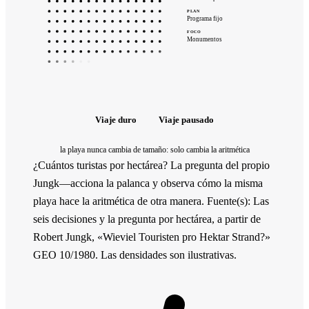
PLAN
Programa fijo
FOCO
Monumentos
MODO DE VIDA
Comodidades importadas
LO QUE TE LLEVAS
Souvenirs
Viaje duro
Viaje pausado
la playa nunca cambia de tamaño: solo cambia la aritmética
¿Cuántos turistas por hectárea? La pregunta del propio
Jungk—acciona la palanca y observa cómo la misma
playa hace la aritmética de otra manera.
Fuente(s):
Las
seis decisiones y la pregunta por hectárea, a partir de
Robert Jungk, «Wieviel Touristen pro Hektar Strand?»
GEO 10/1980. Las densidades son ilustrativas.