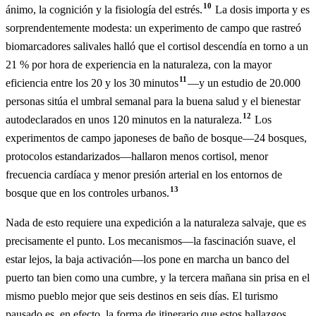
10
ánimo, la cognición y la fisiología del estrés.
La dosis importa y es
sorprendentemente modesta: un experimento de campo que rastreó
biomarcadores salivales halló que el cortisol descendía en torno a un
21 % por hora de experiencia en la naturaleza, con la mayor
11
eficiencia entre los 20 y los 30 minutos
—y un estudio de 20.000
personas sitúa el umbral semanal para la buena salud y el bienestar
12
autodeclarados en unos 120 minutos en la naturaleza.
Los
experimentos de campo japoneses de baño de bosque—24 bosques,
protocolos estandarizados—hallaron menos cortisol, menor
frecuencia cardíaca y menor presión arterial en los entornos de
13
bosque que en los controles urbanos.
Nada de esto requiere una expedición a la naturaleza salvaje, que es
precisamente el punto. Los mecanismos—la fascinación suave, el
estar lejos, la baja activación—los pone en marcha un banco del
puerto tan bien como una cumbre, y la tercera mañana sin prisa en el
mismo pueblo mejor que seis destinos en seis días. El turismo
pausado es, en efecto, la forma de itinerario que estos hallazgos