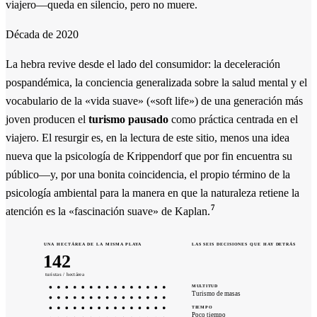
viajero—queda en silencio, pero no muere.
Década de 2020
La hebra revive desde el lado del consumidor: la deceleración
pospandémica, la conciencia generalizada sobre la salud mental y el
vocabulario de la «vida suave» («soft life») de una generación más
joven producen el
turismo pausado
como práctica centrada en el
viajero. El resurgir es, en la lectura de este sitio, menos una idea
nueva que la psicología de Krippendorf que por fin encuentra su
público—y, por una bonita coincidencia, el propio término de la
psicología ambiental para la manera en que la naturaleza retiene la
7
atención es la «fascinación suave» de Kaplan.
UNA HECTÁREA DE LA MISMA PLAYA
LAS SEIS DECISIONES QUE HAY DETRÁS
180
turistas / hectárea
MULTITUD
Turismo de masas
TIEMPO
Poco tiempo